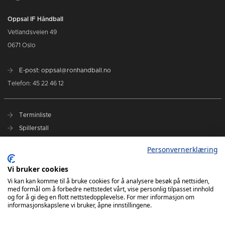
Oppsal IF Håndball
Vetlandsveien 49
0671 Oslo
E-post: oppsal@ronhandball.no
Telefon: 45 22 46 12
Terminliste
Spillerstall
Billetter
Personvernerklæring
Personvernerklæring
Målklubben
Vi bruker cookies
Vi kan kan komme til å bruke cookies for å analysere besøk på nettsiden,
med formål om å forbedre nettstedet vårt, vise personlig tilpasset innhold
og for å gi deg en flott nettstedopplevelse. For mer informasjon om
informasjonskapslene vi bruker, åpne innstillingene.