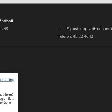
åndball
en 49
E-post: oppsal@ronhandb
Telefon: 45 22 46 12
rklæring
 med formål
eg en flott
er, åpne