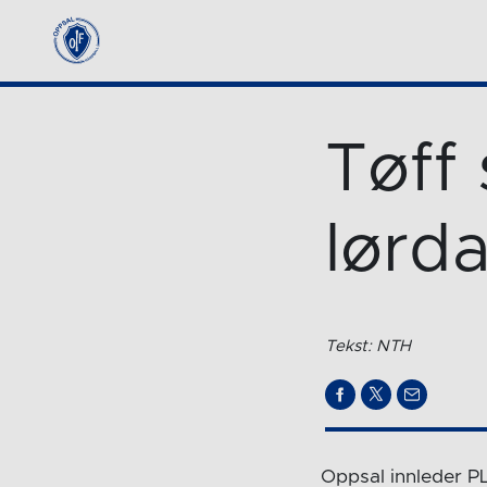
Tøff
lørd
Tekst: NTH
Oppsal innleder P