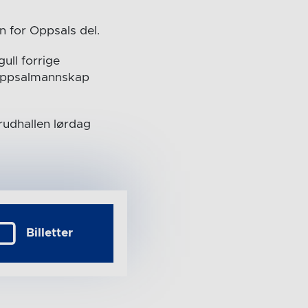
n for Oppsals del.
ull forrige
t Oppsalmannskap
rudhallen lørdag
Billetter