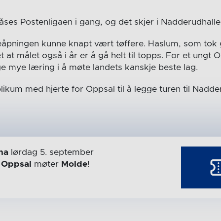
åses Postenligaen i gang, og det skjer i Nadderudhalle
eåpningen kunne knapt vært tøffere. Haslum, som tok g
t at målet også i år er å gå helt til topps. For et ung
gge mye læring i å møte landets kanskje beste lag.
likum med hjerte for Oppsal til å legge turen til Nadde
na
lørdag 5. september
r
Oppsal
møter
Molde
!