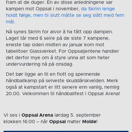
fram at de duger. En av disse anledningene var
kampen mot Oppsal i november,
da Skrim lenge
holdt følge, men til slutt måtte se seg slått med fem
mål
.
Nå synes Skrim for alvor å ha fått opp dampen.
Laget tår med 6 seire på de siste 7 kampene,
eneste tap siden midten av januar kom mot
tabelltoer Glassverket. For Oppsaljentene handler
det derfor mye om å styre unna alt som heter
undervurdering nå på onsdag.
Det bør ligge an til en flott og spennende
håndballkamp på selveste skuddårskvelden. Merk
også at kampstart er litt senere enn vanlig, nemlig
20.00. Velkommen til håndballfest i Oppsal Arena!
Vi ses i
Oppsal Arena
lørdag 5. september
klokken 16:00
– når
Oppsal
møter
Molde
!