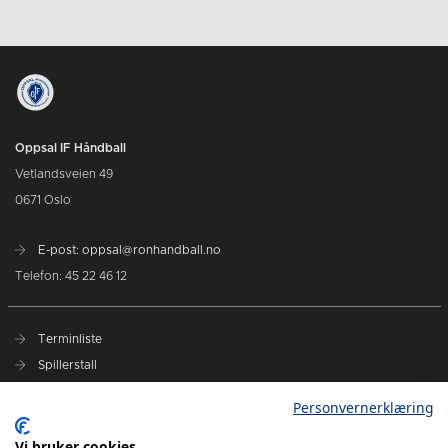
Oppsal IF Håndball
Vetlandsveien 49
0671 Oslo
E-post: oppsal@ronhandball.no
Telefon: 45 22 46 12
Terminliste
Spillerstall
Billetter
Personvernerklæring
Personvernerklæring
Målklubben
Vi bruker cookies