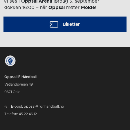
Vi ses i
Oppsal Arena
lørdag 5. september
klokken 16:00
– når
Oppsal
møter
Molde
!
Billetter
Oppsal IF Håndball
Vetlandsveien 49
0671 Oslo
E-post: oppsal@ronhandball.no
Telefon: 45 22 46 12