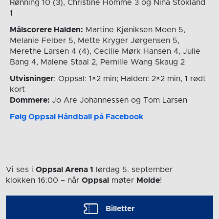
Rønning 10 (3), Christine Homme 3 og Nina Stokland
1
Målscorere Halden:
Martine Kjøniksen Moen 5,
Melanie Felber 5, Mette Kryger Jørgensen 5,
Merethe Larsen 4 (4), Cecilie Mørk Hansen 4, Julie
Bang 4, Malene Staal 2, Pernille Wang Skaug 2
Utvisninger
: Oppsal: 1×2 min; Halden: 2×2 min, 1 rødt
kort
Dommere:
Jo Are Johannessen og Tom Larsen
Følg Oppsal Håndball på Facebook
Vi ses i
Oppsal Arena 1
lørdag 5. september
klokken 16:00
– når
Oppsal
møter
Molde
!
Billetter