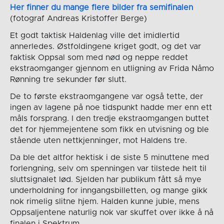
Her finner du mange flere bilder fra semifinalen
(fotograf Andreas Kristoffer Berge)
Et godt taktisk Haldenlag ville det imidlertid
annerledes. Østfoldingene kriget godt, og det var
faktisk Oppsal som med nød og neppe reddet
ekstraomganger gjennom en utligning av Frida Nåmo
Rønning tre sekunder før slutt.
De to første ekstraomgangene var også tette, der
ingen av lagene på noe tidspunkt hadde mer enn ett
måls forsprang. I den tredje ekstraomgangen buttet
det for hjemmejentene som fikk en utvisning og ble
stående uten nettkjenninger, mot Haldens tre.
Da ble det altfor hektisk i de siste 5 minuttene med
forlengning, selv om spenningen var tilstede helt til
sluttsignalet lød. Sjelden har publikum fått så mye
underholdning for inngangsbilletten, og mange gikk
nok rimelig slitne hjem. Halden kunne juble, mens
Oppsaljentene naturlig nok var skuffet over ikke å nå
finalen i Spektrum.