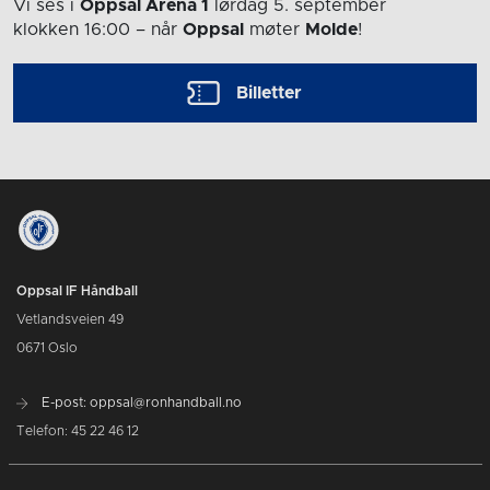
Vi ses i
Oppsal Arena 1
lørdag 5. september
klokken 16:00
– når
Oppsal
møter
Molde
!
Billetter
Oppsal IF Håndball
Vetlandsveien 49
0671 Oslo
E-post: oppsal@ronhandball.no
Telefon: 45 22 46 12