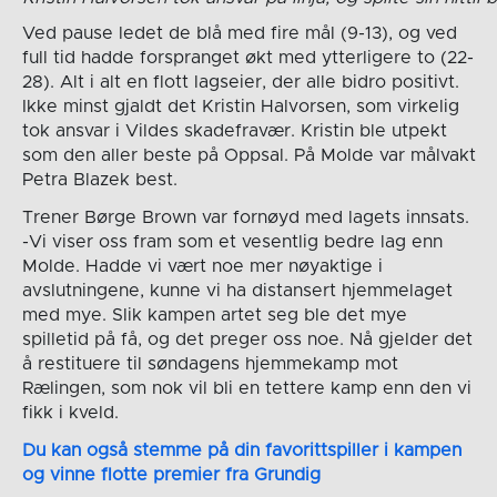
Ved pause ledet de blå med fire mål (9-13), og ved
full tid hadde forspranget økt med ytterligere to (22-
28). Alt i alt en flott lagseier, der alle bidro positivt.
Ikke minst gjaldt det Kristin Halvorsen, som virkelig
tok ansvar i Vildes skadefravær. Kristin ble utpekt
som den aller beste på Oppsal. På Molde var målvakt
Petra Blazek best.
Trener Børge Brown var fornøyd med lagets innsats.
-Vi viser oss fram som et vesentlig bedre lag enn
Molde. Hadde vi vært noe mer nøyaktige i
avslutningene, kunne vi ha distansert hjemmelaget
med mye. Slik kampen artet seg ble det mye
spilletid på få, og det preger oss noe. Nå gjelder det
å restituere til søndagens hjemmekamp mot
Rælingen, som nok vil bli en tettere kamp enn den vi
fikk i kveld.
Du kan også stemme på din favorittspiller i kampen
og vinne flotte premier fra Grundig