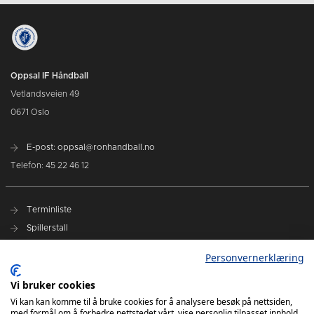
Oppsal IF Håndball
Vetlandsveien 49
0671 Oslo
E-post: oppsal@ronhandball.no
Telefon: 45 22 46 12
Terminliste
Spillerstall
Billetter
Personvernerklæring
Personvernerklæring
Vi bruker cookies
Målklubben
Vi kan kan komme til å bruke cookies for å analysere besøk på nettsiden,
med formål om å forbedre nettstedet vårt, vise personlig tilpasset innhold