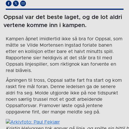
Oppsal var det beste laget, og de lot aldri
vertene komme inn i kampen.
Kampen åpnet imidlertid ikke så bra for Oppsal, som
måtte se Vilde Mortensen Ingstad forlate banen
etter en kollisjon etter bare et halvt minutts spill.
Rapportene sier heldigvis at det står bra til med
Oppsals linjespiller, som riktignok kan forvente en
real blåveis.
Åpningen til tross, Oppsal satte fart fra start og kom
raskt fire mål foran. Denne ledelsen ga de senere
aldri fra seg. Molde utgjorde ikke på noe tidspunkt
noen særlig trussel mot et godt arbeidende
Oppsalforsvar. Framover løste også jentene
oppgavene fint, der mange meldte seg på.
Kristin Halvorsen tok ansvar på linja, og spilte sin hitti