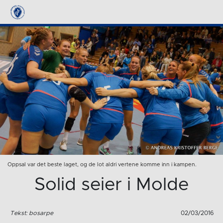
Oppsal var det beste laget, og de lot aldri vertene komme inn i kampen.
Solid seier i Molde
Tekst: bosarpe
02/03/2016