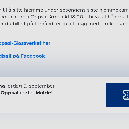
n til å sitte hjemme under sesongens siste hjemmeka
holdningen i Oppsal Arena kl 18.00 – husk at håndball 
er du billett på forhånd, er du i tillegg med i trekninge
 Oppsal-Glassverket her
dball på Facebook
na
lørdag 5. september
r
Oppsal
møter
Molde
!