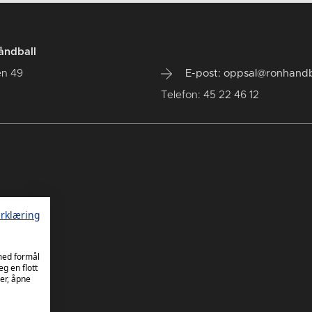
åndball
en 49
E-post: oppsal@ronhandb
Telefon: 45 22 46 12
rklæring
 med formål
eg en flott
er, åpne