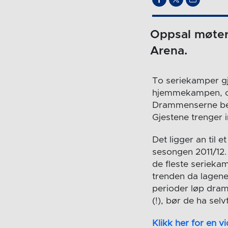
Oppsal møter
Arena.
To seriekamper gj
hjemmekampen, og
Drammenserne befi
Gjestene trenger i
Det ligger an til
sesongen 2011/12.
de fleste serieka
trenden da lagene
perioder løp dra
(!), bør de ha selv
Klikk her for en