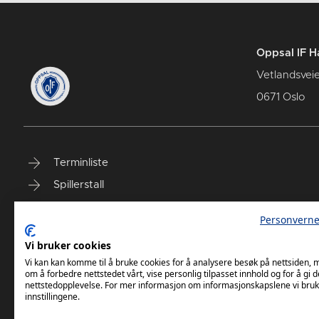
Oppsal IF H
Vetlandsvei
0671 Oslo
Terminliste
Spillerstall
Billetter
Personverne
Personvernerklæring
Vi bruker cookies
Målklubben
Vi kan kan komme til å bruke cookies for å analysere besøk på nettsiden,
om å forbedre nettstedet vårt, vise personlig tilpasset innhold og for å gi d
nettstedopplevelse. For mer informasjon om informasjonskapslene vi bruk
innstillingene.