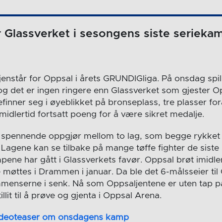
 Glassverket i sesongens siste serieka
enstår for Oppsal i årets GRUNDIGliga. På onsdag spil
 det er ingen ringere enn Glassverket som gjester O
nner seg i øyeblikket på bronseplass, tre plasser fo
midlertid fortsatt poeng for å være sikret medalje.
 et spennende oppgjør mellom to lag, som begge rykket o
 Lagene kan se tilbake på mange tøffe fighter de sist
mpene har gått i Glassverkets favør. Oppsal brøt imidle
 møttes i Drammen i januar. Da ble det 6-målsseier til
mmenserne i senk. Nå som Oppsaljentene er uten tap 
tillit til å prøve og gjenta i Oppsal Arena.
 videoteaser om onsdagens kamp