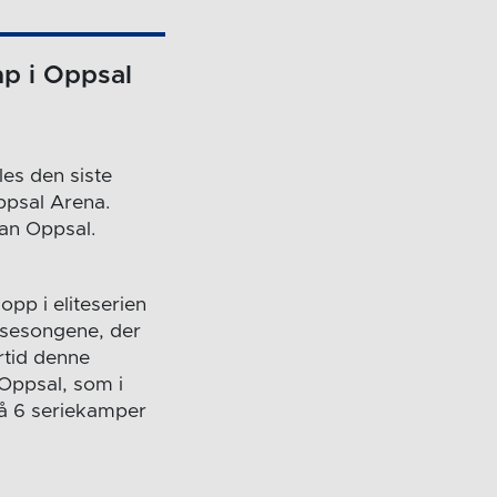
mp i Oppsal
les den siste
ppsal Arena.
ran Oppsal.
pp i eliteserien
e sesongene, der
rtid denne
 Oppsal, som i
på 6 seriekamper