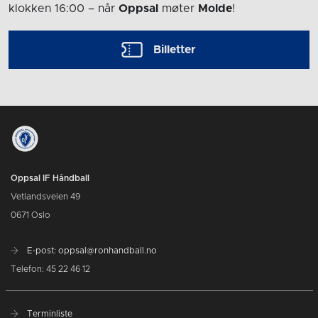
klokken 16:00
– når
Oppsal
møter
Molde
!
Billetter
Oppsal IF Håndball
Vetlandsveien 49
0671 Oslo
E-post: oppsal@ronhandball.no
Telefon: 45 22 46 12
Terminliste