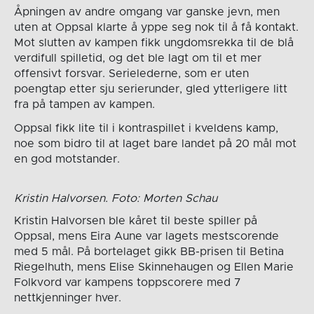
Åpningen av andre omgang var ganske jevn, men
uten at Oppsal klarte å yppe seg nok til å få kontakt.
Mot slutten av kampen fikk ungdomsrekka til de blå
verdifull spilletid, og det ble lagt om til et mer
offensivt forsvar. Serielederne, som er uten
poengtap etter sju serierunder, gled ytterligere litt
fra på tampen av kampen.
Oppsal fikk lite til i kontraspillet i kveldens kamp,
noe som bidro til at laget bare landet på 20 mål mot
en god motstander.
Kristin Halvorsen. Foto: Morten Schau
Kristin Halvorsen ble kåret til beste spiller på
Oppsal, mens Eira Aune var lagets mestscorende
med 5 mål. På bortelaget gikk BB-prisen til Betina
Riegelhuth, mens Elise Skinnehaugen og Ellen Marie
Folkvord var kampens toppscorere med 7
nettkjenninger hver.