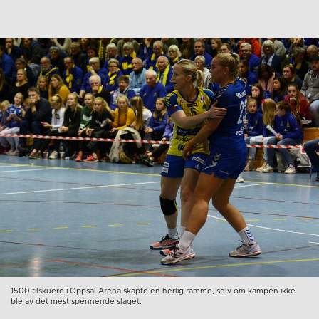
1500 tilskuere i Oppsal Arena skapte en herlig ramme, selv om kampen ikke
ble av det mest spennende slaget.