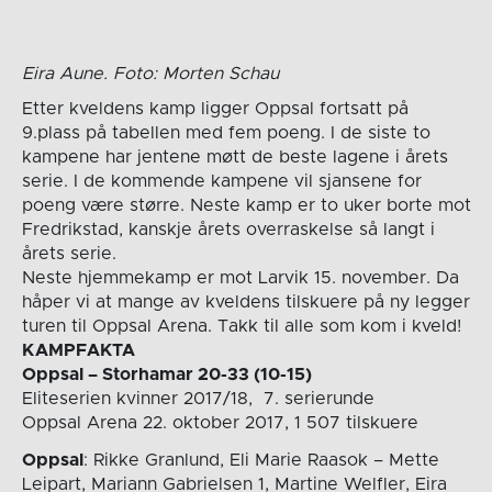
Eira Aune. Foto: Morten Schau
Etter kveldens kamp ligger Oppsal fortsatt på
9.plass på tabellen med fem poeng. I de siste to
kampene har jentene møtt de beste lagene i årets
serie. I de kommende kampene vil sjansene for
poeng være større. Neste kamp er to uker borte mot
Fredrikstad, kanskje årets overraskelse så langt i
årets serie.
Neste hjemmekamp er mot Larvik 15. november. Da
håper vi at mange av kveldens tilskuere på ny legger
turen til Oppsal Arena. Takk til alle som kom i kveld!
KAMPFAKTA
Oppsal – Storhamar 20-33 (10-15)
Eliteserien kvinner 2017/18, 7. serierunde
Oppsal Arena 22. oktober 2017, 1 507 tilskuere
Oppsal
: Rikke Granlund, Eli Marie Raasok – Mette
Leipart, Mariann Gabrielsen 1, Martine Welfler, Eira