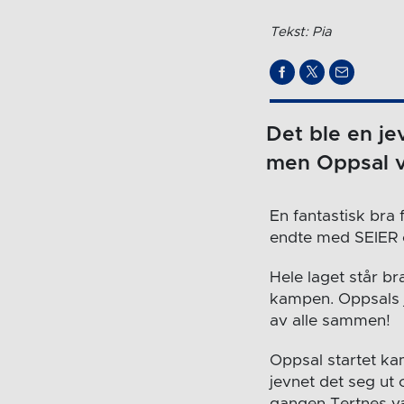
Tekst: Pia
Det ble en j
men Oppsal va
En fantastisk bra
endte med SEIER o
Hele laget står b
kampen. Oppsals j
av alle sammen!
Oppsal startet ka
jevnet det seg ut
gangen Tertnes var