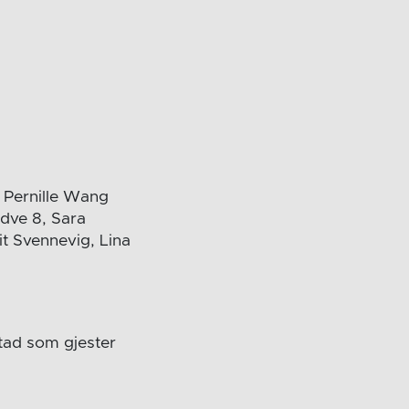
, Pernille Wang
dve 8, Sara
it Svennevig, Lina
tad som gjester