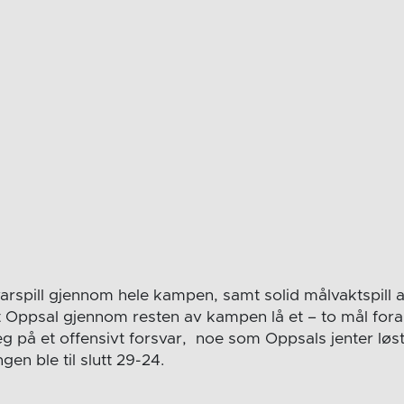
varspill gjennom hele kampen, samt solid målvaktspill a
at Oppsal gjennom resten av kampen lå et – to mål foran
g på et offensivt forsvar, noe som Oppsals jenter lø
ngen ble til slutt 29-24.