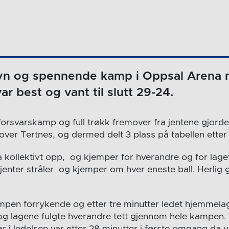
evn og spennende kamp i Oppsal Arena n
r best og vant til slutt 29-24.
 forsvarskamp og full trøkk fremover fra jentene gjord
ver Tertnes, og dermed delt 3 plass på tabellen etter 
ra kollektivt opp, og kjemper for hverandre og for lag
enter stråler og kjemper om hver eneste ball. Herlig
mpen forrykende og etter tre minutter ledet hjemmelage
 og lagene fulgte hverandre tett gjennom hele kampen.
 i ledelsen var etter 28 minutter i første omgang da var