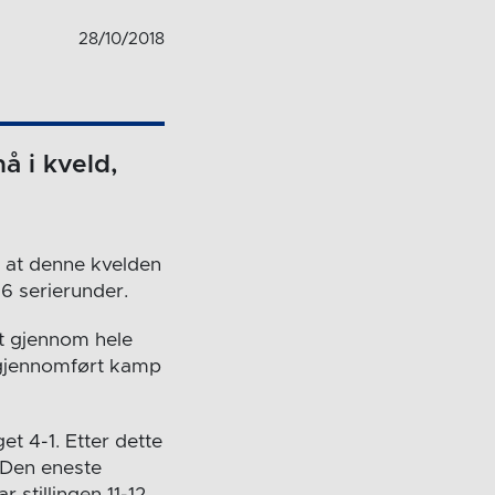
28/10/2018
å i kveld,
e at denne kvelden
6 serierunder.
et gjennom hele
 gjennomført kamp
t 4-1. Etter dette
 Den eneste
 stillingen 11-12.