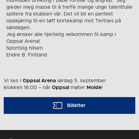
individuell utvikling i både forsvar og angrep. Jeg
gleder meg masse til å treffe mange unge talentfulle
spillere fra klubben vår. Det vil bli en perfekt
oppkjøring til en tøff bortekamp mot Tertnes på
søndagen.
Jeg ønsker alle hjertelig velkommen til kamp i
Oppsal Arena!
Sportslig hilsen
Endre B. Fintland
Vi ses i
Oppsal Arena
lørdag 5. september
klokken 16:00
– når
Oppsal
møter
Molde
!
Billetter