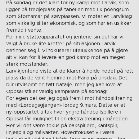
På søndag er det klart for ny kamp mot Larvik, som
ligger på tredjeplass på tabellen med lik poengsum
som Storhamar på sølvplassen. Vi møter et Larviklag
som virkelig sliter økonomisk, og som har en usikker
fremtid i vente.
For min, støtteapparatet og jentene sin del har vi
valgt å bruke lite krefter på situasjonen Larvik
befinner seg i. Vi fokuserer utelukkende på å gjøre
alt vi kan for å levere en god kamp mot en meget
sterk motstander.
Larvikjentene viste at de klarer å holde hodet på rett
plass da de vant hjemme mot Fana på onsdag. Det
blir utvilsomt en tøff batalje, men jeg kan love at
Oppsal stiller veldig kampklare på søndag!
For egen del ser jeg også frem i mot håndballtrening
med «Lørdagsgjengen» lørdag 9.mars. Dette er et
ny-oppstartet tiltak hvor yngre håndballspillere i
Oppsal får mulighet til en ekstra trening i måneden.
Her vil det være fokus på bakspillere, kantspill,
linjespill og målvakter. Hovedfokuset vil være