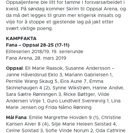
Oppsaljentene ble litt for tamme i forsvarsarbeidet i
kveld. På søndag kommer Skrim til Oppsal Arena, og
da må det legges til grunn mer krigersk innsats og
vilje for å stoppe et gjestende lag på jakt etter
svært viktige poeng.
KAMPFAKTA
Fana – Oppsal 28-25 (17-11)
Eliteserien 2018/19, 19. serierunde
Fana Arena, 28. mars 2019
Oppsal
: Eli Marie Raasok, Susanne Andersson –
Janne Håveldsrud Eklo 3, Mariann Gabrielsen 1,
Pernille Wang Skaug 5, Eira Aune 7, Emma
Skinnehaugen 4 (2), Synne Wikstrøm, Hanne Andve,
Sara Sætre Rønningen 3, Ricke Bøttger, Vilde
Andersen Vinje 1, Guro Lundtveit Svennevig 1, Lina
Marie Jensen og Frida Nåmo Rønning
Mål Fana
: Emilie Margrethe Hovden 9 (1), Christine
Karlsen Alver 8 (4), Silje Marie Heleen Selstad 4,
Celine Solstad 3, Sofie Vinde Norum 2, Oda Cathrine