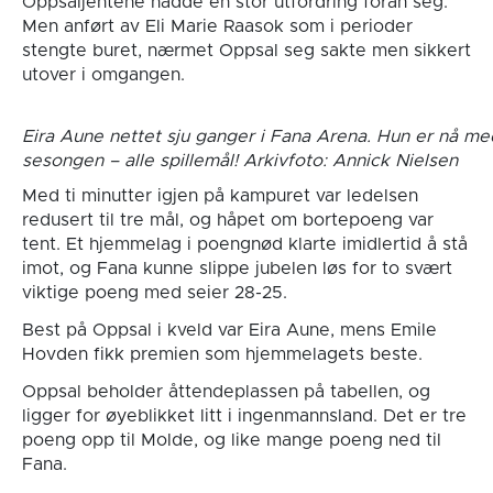
Oppsaljentene hadde en stor utfordring foran seg.
Men anført av Eli Marie Raasok som i perioder
stengte buret, nærmet Oppsal seg sakte men sikkert
utover i omgangen.
Eira Aune nettet sju ganger i Fana Arena. Hun er nå me
sesongen – alle spillemål! Arkivfoto: Annick Nielsen
Med ti minutter igjen på kampuret var ledelsen
redusert til tre mål, og håpet om bortepoeng var
tent. Et hjemmelag i poengnød klarte imidlertid å stå
imot, og Fana kunne slippe jubelen løs for to svært
viktige poeng med seier 28-25.
Best på Oppsal i kveld var Eira Aune, mens Emile
Hovden fikk premien som hjemmelagets beste.
Oppsal beholder åttendeplassen på tabellen, og
ligger for øyeblikket litt i ingenmannsland. Det er tre
poeng opp til Molde, og like mange poeng ned til
Fana.