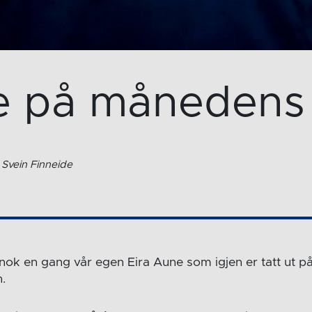
e på månedens l
 Svein Finneide
 nok en gang vår egen Eira Aune som igjen er tatt ut p
.