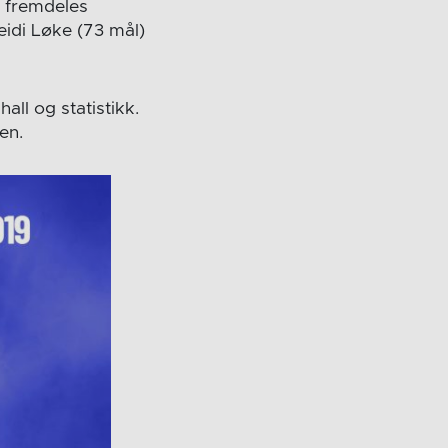
n fremdeles
eidi Løke (73 mål)
all og statistikk.
en.