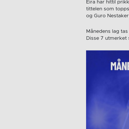
Eira har hittil prik
tittelen som topp
og Guro Nestaker 
Månedens lag tas u
Disse 7 utmerket 