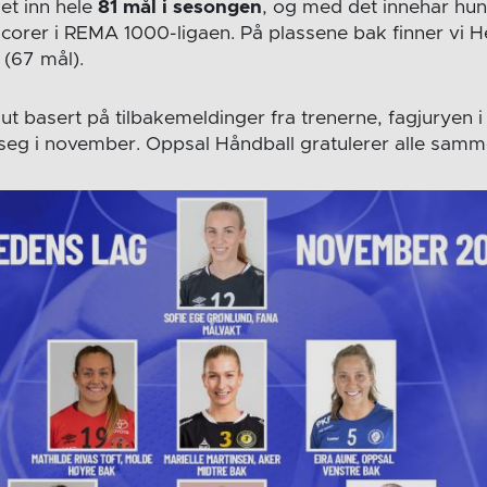
ket inn hele
81 mål i sesongen
, og med det innehar hu
scorer i REMA 1000-ligaen. På plassene bak finner vi H
(67 mål).
t basert på tilbakemeldinger fra trenerne, fagjuryen i h
seg i november. Oppsal Håndball gratulerer alle samm