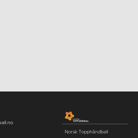
all.no
Norsk Topphåndball