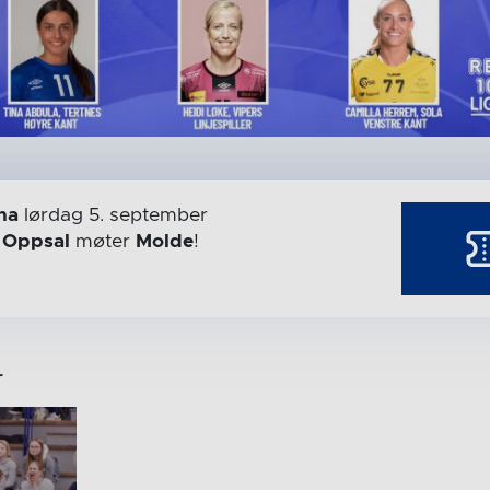
na
lørdag 5. september
r
Oppsal
møter
Molde
!
r