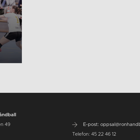
åndball
en 49
E-post: oppsal@ronhandb
Telefon: 45 22 46 12