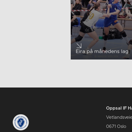
Eira på månedens lag
Oppsal IF H
Vetlandsvei
0671 Oslo