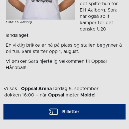
det spilte hun for
EH Aalborg. Sara
har også spilt
Foto: EH Aalborg
kamper for det
danske U20
landslaget.
En viktig brikke er nå på plass og stallen begynner å
bli full. Sara starter opp 1, august.
Vi ønsker Sara hjertelig velkommen til Oppsal
Håndball!
Vi ses i
Oppsal Arena
lørdag 5. september
klokken 16:00
– når
Oppsal
møter
Molde
!
Billetter