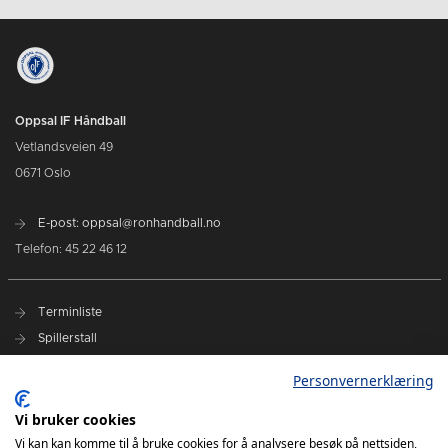
Oppsal IF Håndball
Vetlandsveien 49
0671 Oslo
E-post: oppsal@ronhandball.no
Telefon: 45 22 46 12
Terminliste
Spillerstall
Billetter
Personvernerklæring
Personvernerklæring
Målklubben
Vi bruker cookies
Vi kan kan komme til å bruke cookies for å analysere besøk på nettsiden,