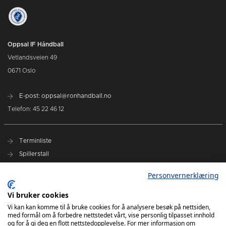
Oppsal IF Håndball
Vetlandsveien 49
0671 Oslo
E-post: oppsal@ronhandball.no
Telefon: 45 22 46 12
Terminliste
Spillerstall
Billetter
Personvernerklæring
Personvernerklæring
Målklubben
Vi bruker cookies
Vi kan kan komme til å bruke cookies for å analysere besøk på nettsiden,
med formål om å forbedre nettstedet vårt, vise personlig tilpasset innhold
og for å gi deg en flott nettstedopplevelse. For mer informasjon om