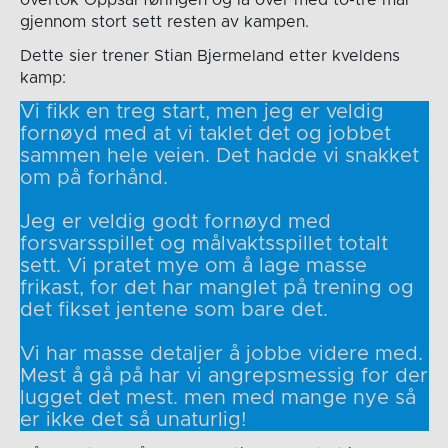
overtok Oppsal føringen og lå over med to-tre mål
gjennom stort sett resten av kampen.
Dette sier trener Stian Bjermeland etter kveldens
kamp:
Vi fikk en treg start, men jeg er veldig
fornøyd med at vi taklet det og jobbet
sammen hele veien. Det hadde vi snakket
om på forhånd.
Jeg er veldig godt fornøyd med
forsvarsspillet og målvaktsspillet totalt
sett. Vi pratet mye om å lage masse
frikast, for det har manglet på trening og
det fikset jentene som bare det.
Vi har masse detaljer å jobbe videre med.
Mest å gå på har vi angrepsmessig for der
lugget det mest. men med mange nye så
er ikke det så unaturlig!