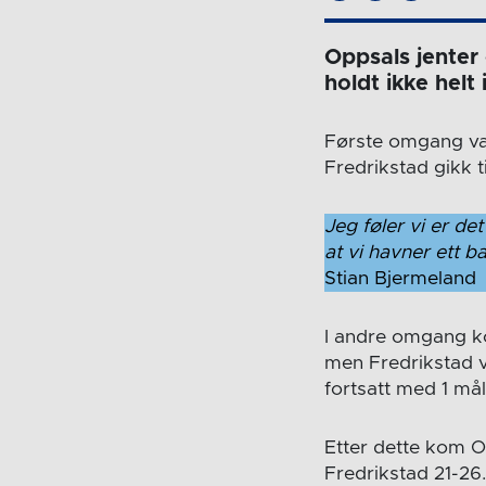
Oppsals jenter
holdt ikke helt 
Første omgang var
Fredrikstad gikk t
Jeg føler vi er de
at vi havner ett ba
Stian Bjermeland
I andre omgang ko
men Fredrikstad vi
fortsatt med 1 mål
Etter dette kom Op
Fredrikstad 21-26