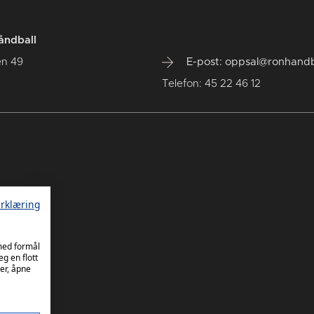
åndball
en 49
E-post: oppsal@ronhandb
Telefon: 45 22 46 12
rklæring
 med formål
eg en flott
er, åpne