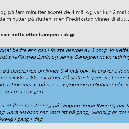
og på fem minutter scoret de 4 mål og var kun 2 mål 
 minutter på slutten, men Fredrikstad vinner til slutt
sier dette etter kampen i dag:
ppet bedre enn oss i første halvdel av 2.omg. Vi treffe
 hardt straffa med 2.min og Jenny Sandgren noen rednin
tt på defensiven og ligger 3-4 mål bak. Vi prøver å leg
, men lykkes ikke med det. På sluttenlegger vi ut noen
 slutten bommer vi på noen avgjørende muligheter når vi
 gitt oss uavgjort.
 er at flere melder seg på i angrep. Frida Rønning har 
dag. Sara Madsen har vært litt på gang, Gledelig er det 
kelig i gang i dag.