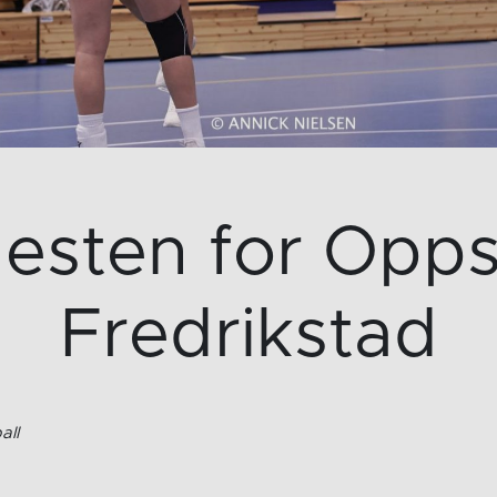
nesten for Opps
Fredrikstad
all