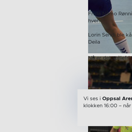
Frida Nåmo Rønni
hver.
Lorin Sendi ble kå
Deila
Nå er det spillef
oktober
Vi ses i
Oppsal Are
klokken 16:00
– nå