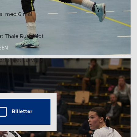
al med 6 mål
et Thale Rushfeldt
orte mot Larvik 7.
Billetter