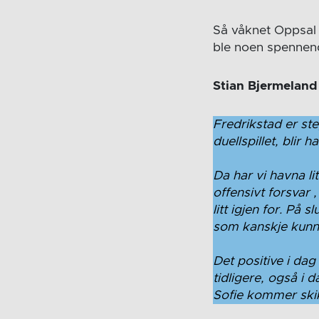
Så våknet Oppsal 
ble noen spennende
Stian Bjermeland 
Fredrikstad er ste
duellspillet, blir
Da har vi havna li
offensivt forsvar 
litt igjen for. På
som kanskje kunne
Det positive i dag
tidligere, også i 
Sofie kommer skik