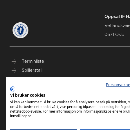
Oppsal IF H
Vetlandsvei
0671 Oslo
Terminliste
Spillerstall
Billetter
Personverne
Personvernerklæring
Vi bruker cookies
Målklubben
Vi kan kan komme til å bruke cookies for å analysere besøk på nettsiden,
om å forbedre nettstedet vårt, vise personlig tilpasset innhold og for å gi d
nettstedopplevelse. For mer informasjon om informasjonskapslene vi bruk
innstillingene.