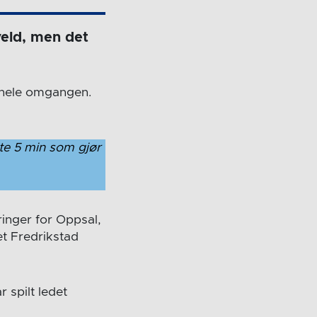
veld, men det
 hele omgangen.
ste 5 min som gjør
inger for Oppsal,
et Fredrikstad
 spilt ledet