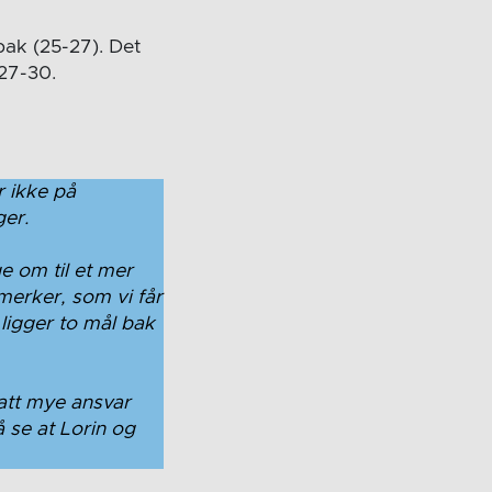
bak (25-27). Det
 27-30.
r ikke på
ger.
ge om til et mer
 merker, som vi får
 ligger to mål bak
tatt mye ansvar
å se at Lorin og