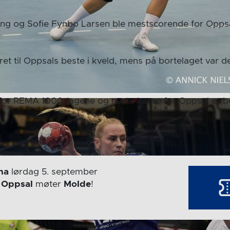
ng og Sofie Fynbo Larsen ble mestscorende for Opps
ret til Oppsals beste i kveld, mens på bortelaget var d
ri for REMA 1000-lagene og neste kamp for Oppsal er b
na
lørdag 5. september
r
Oppsal
møter
Molde
!