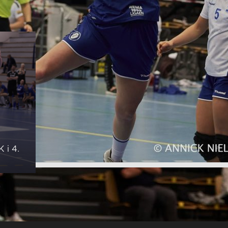
r
 i 4.