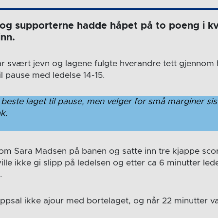
 og supporterne hadde håpet på to poeng i k
inn.
 svært jevn og lagene fulgte hverandre tett gjennom
il pause med ledelse 14-15.
t beste laget til pause, men velger for små marginer si
k.
m Sara Madsen på banen og satte inn tre kjappe scor
lle ikke gi slipp på ledelsen og etter ca 6 minutter led
.
psal ikke ajour med bortelaget, og når 22 minutter var
.