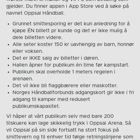
gjelder. Du finner appen i App Store ved å søke på
navnet Oppsal Håndball.
Grunnet smittesporing er det kun anledning for å
kjøpe ÉN billett pr kunde og det er ikke mulig å
dele billetten videre.
Alle seter koster 150 kr uavhengig av barn, honnør
eller voksen.
Det er IKKE salg av billetter i døren.
Hallen åpner for publikum èn time før kampstart.
Publikum skal overholde 1 meters regelen i
arenaen.
Det vil ikke bli flaggbærere eller maskotter.
Norges Håndballforbunds adgangskort gir ikke i fri
adgang til kamper med redusert
publikumskapasitet.
Vi håper at vårt publikum selv med bare 200
tilskuere kan lage skikkelig trykk i Oppsal Arena. Så
vil Oppsal på sin side fortsatt ha stort fokus på
smittevern og til enhver tid følge retningslinjene som