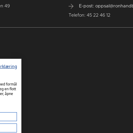
en 49
E-post: oppsal@ronhandb
Telefon: 45 22 46 12
rklæring
 med formål
eg en flott
er, åpne