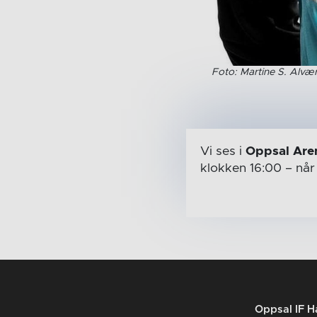
Foto: Martine S. Alvæ
Vi ses i
Oppsal Are
klokken 16:00
– nå
Oppsal IF H