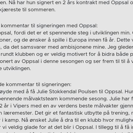
den. Nå har hun signert en 2 års kontrakt med Oppsal og 
jæreste til sommeren.
e kommentar til signeringen med Oppsal:
psal, fordi det er et spennende steg i utviklingen min.
er, og de ønsker å spille i Europa innen få år. Dette 
e, da det samsvarer med ambisjonene mine. Jeg glede
og rundt klubben og er veldig motivert for å bidra både 
nert av Oppsal i denne sesongen og ser frem til til å 
 utviklingen.
de kommentar til signeringen:
rnøyde med å få Julie Stokkendal Poulsen til Oppsal. 
spennende målvaktsteam kommende sesong. Julie har få
2 år i Vipers med en av verdens beste målvakter gje
læremester. Det gir et fantastisk utbytte på trening, 
i kamp. Nå ønsket Julie å dra til en klubb hvor mulighe
vi veldig glade for at det blir i Oppsal. I tillegg til å få