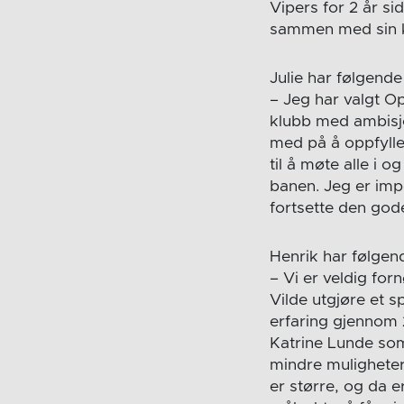
Vipers for 2 år si
sammen med sin k
Julie har følgend
– Jeg har valgt Op
klubb med ambisjon
med på å oppfyll
til å møte alle i 
banen. Jeg er impo
fortsette den gode
Henrik har følgen
– Vi er veldig fo
Vilde utgjøre et 
erfaring gjennom 
Katrine Lunde som 
mindre muligheter 
er større, og da er 