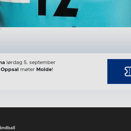
r
na
lørdag 5. september
r
Oppsal
møter
Molde
!
åndball