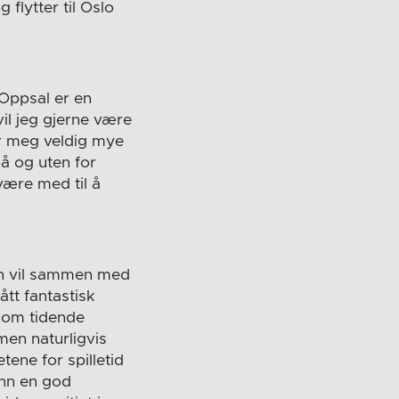
flytter til Oslo
 Oppsal er en
vil jeg gjerne være
r meg veldig mye
på og uten for
være med til å
Hun vil sammen med
tt fantastisk
nnom tidende
men naturligvis
tene for spilletid
 inn en god