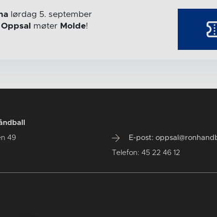
na
lørdag 5. september
r
Oppsal
møter
Molde
!
åndball
en 49
E-post: oppsal@ronhandb
Telefon: 45 22 46 12