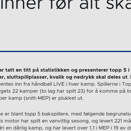
nner før alt sk
 tatt en titt på statistikken og presenterer topp 5 
r, sluttspillplasser, kvalik og nedrykk skal deles ut
.
entes inn fra håndball LIVE i hver kamp. Spillerne i To
lagets 22 kamper (to lag har spilt 23) for å komme på lis
r kamp (snitt-MEP) er plukket ut.
e er blant topp 5 bakspillere, med følgende begrunel
s motor har spilt en vanvittig sesong, og levert 221 må
ldri en dårlig kamp, og har levert over 1,1 i MEP i 19 a