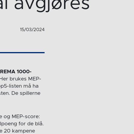
al avgjøres
15/03/2024
i REMA 1000-
 Her brukes MEP-
pp5-listen må ha
ten. De spillerne
se og MEP-score:
lpoeng for de blå.
v de 20 kampene