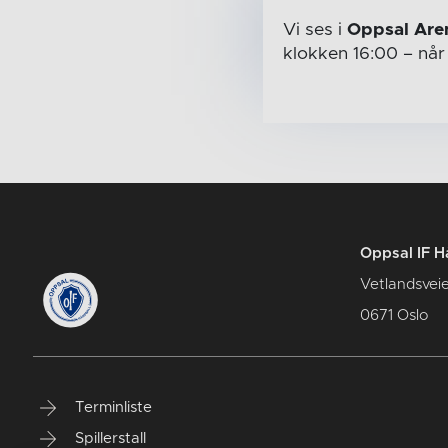
Vi ses i
Oppsal Are
klokken 16:00
– nå
Oppsal IF H
Vetlandsvei
0671 Oslo
Terminliste
Spillerstall