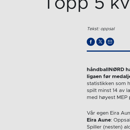
Topp 5 kvi
Tekst: oppsal
håndballNØRD har
ligaen før medalje
statistikken som h
spilt minst 14 av 
med høyest MEP pe
Vår egen Eira Aun
Eira Aune
: Oppsal
Spiller (nesten) a