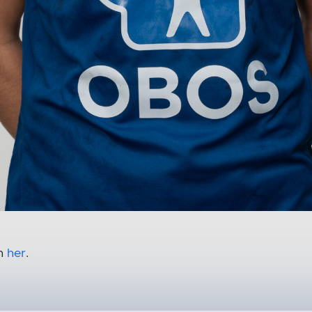
en
her
.