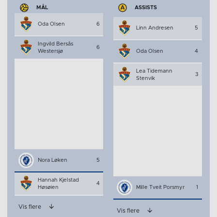
MÅL
ASSISTS
Oda Olsen
6
Linn Andresen
5
Ingvild Bersås
6
Westersjø
Oda Olsen
4
Lea Tidemann
3
Stenvik
Nora Løken
5
Hannah Kjelstad
4
Høsøien
Mille Tveit Porsmyr
1
Vis flere
Vis flere