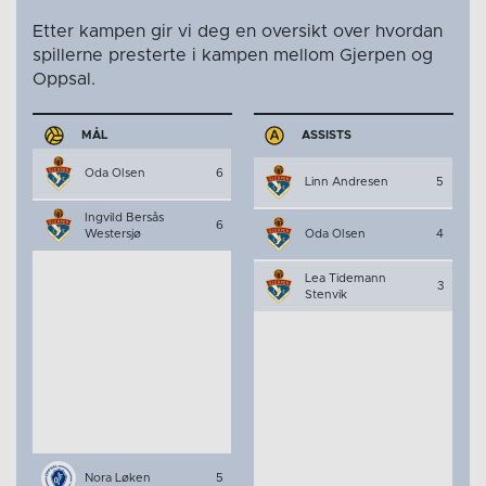
Etter kampen gir vi deg en oversikt over hvordan
spillerne presterte i kampen mellom Gjerpen og
Oppsal.
MÅL
ASSISTS
Oda Olsen
6
Linn Andresen
5
Ingvild Bersås
6
Westersjø
Oda Olsen
4
Lea Tidemann
3
Stenvik
Nora Løken
5