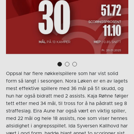
Oppsal har flere nøkkelspillere som har vist solid
form så langt i sesongen. Nora Løken er en av lagets
mest effektive spillere med 36 mål på 51 skudd, og
hun har også bidratt med 2 assists. Kaja Røhne følger
tett etter med 34 mål, til tross for å ha pådratt seg 8
straffeslag. Eira Aune har også vært en viktig spiller,
med 22 mål og hele 18 assists, noe som viser hennes
allsidighet i angrepsspillet. Ida Syversen Kallhovd har
vært i god form, hadde blant annet 1o scoringer sist