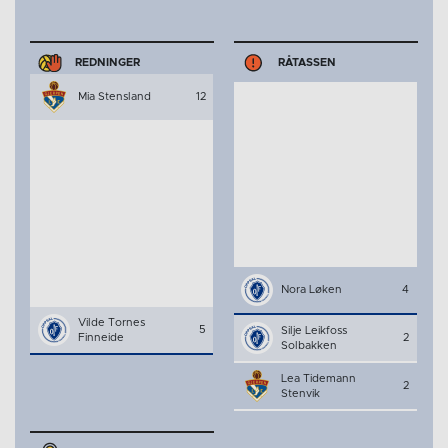
REDNINGER
RÅTASSEN
Mia Stensland
12
Nora Løken
4
Vilde Tornes
5
Silje Leikfoss
Finneide
2
Solbakken
Lea Tidemann
2
Stenvik