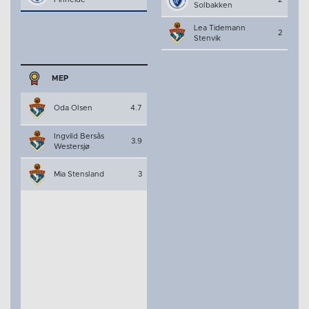
Solbakken
Lea Tidemann
2
Stenvik
MEP
Oda Olsen
4.7
Ingvild Bersås
3.9
Westersjø
Mia Stensland
3