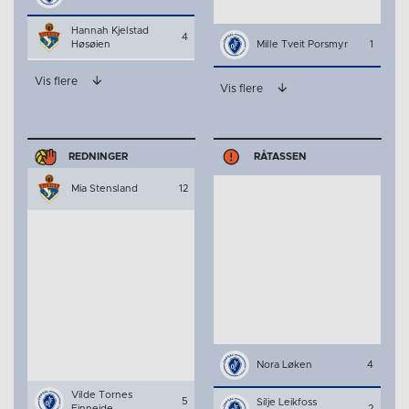
Hannah Kjelstad
4
Høsøien
Mille Tveit Porsmyr
1
Vis flere
Vis flere
REDNINGER
RÅTASSEN
Mia Stensland
12
Nora Løken
4
Vilde Tornes
5
Silje Leikfoss
Finneide
2