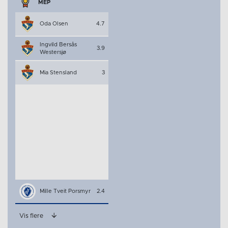
MEP
Oda Olsen
4.7
Ingvild Bersås
3.9
Westersjø
Mia Stensland
3
Mille Tveit Porsmyr
2.4
Vis flere