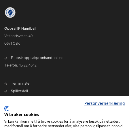
Oppsal IF Håndball
Vetlandsveien 49
0671 Oslo
E-post: oppsal@ronhandball.no
Telefon: 45 22 46 12
Terminliste
Spillerstall
Billetter
Personvernerklæring
Personvernerklæring
Målklubben
Vi bruker cookies
Vi kan kan komme til å bruke cookies for å analysere besøk på nettsiden,
med formål om å forbedre nettstedet vårt, vise personlig tilpasset innhold