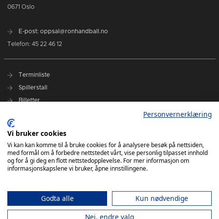
0671 Oslo
E-post: oppsal@ronhandball.no
Telefon: 45 22 46 12
Terminliste
Spillerstall
Billetter
Personvernerklæring
Personvernerklæring
Målklubben
Vi bruker cookies
Vi kan kan komme til å bruke cookies for å analysere besøk på nettsiden,
med formål om å forbedre nettstedet vårt, vise personlig tilpasset innhold
og for å gi deg en flott nettstedopplevelse. For mer informasjon om
informasjonskapslene vi bruker, åpne innstillingene.
Godta alle
Kun nødvendige
Nei, endre valg