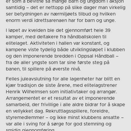
er som å bevitne så mange barn og ungdom i aksjon
samtidig – det er nettopp på slike dager man virkelig
ser betydningen av nærmiljøets tilbud og hvilken
enorm verdi idrettsarenaen har for barn og unge.
I løpet av kvelden ble det gjennomført hele 39
kamper, med deltakere fra håndballskolen til
elitelaget. Aktiviteten i hallen var konstant, og
kampene viste tydelig både utviklingsløpet i klubben
og den imponerende bredden i Oppsal Håndball –
fra de aller yngste som tar sine første steg på
banen, til spillere på øverste nivå.
Felles juleavslutning for alle lagenheter har blitt en
kjær tradisjon de siste årene, med elitelagstrener
Henrik Wilhelmsen som initiativtaker og arrangør.
Arrangementet er et resultat av et imponerende
samarbeid, der frivillige i alle aldre bidrar for å skape
en vellykket dag. Rekruttlagsspillere, foreldre,
styremedlemmer – og ikke minst klubbens ansatte –
var alle i sving for å sørge for god stemning og
smidig gjennomføring.