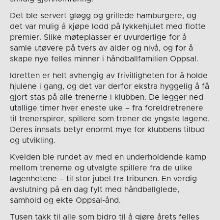
Det ble servert gløgg og grillede hamburgere, og
det var mulig å kjøpe lodd på lykkehjulet med flotte
premier. Slike møteplasser er uvurderlige for å
samle utøvere på tvers av alder og nivå, og for å
skape nye felles minner i håndballfamilien Oppsal.
Idretten er helt avhengig av frivilligheten for å holde
hjulene i gang, og det var derfor ekstra hyggelig å få
gjort stas på alle trenerne i klubben. De legger ned
utallige timer hver eneste uke – fra foreldretrenere
til trenerspirer, spillere som trener de yngste lagene.
Deres innsats betyr enormt mye for klubbens tilbud
og utvikling.
Kvelden ble rundet av med en underholdende kamp
mellom trenerne og utvalgte spillere fra de ulike
lagenhetene – til stor jubel fra tribunen. En verdig
avslutning på en dag fylt med håndballglede,
samhold og ekte Oppsal-ånd.
Tusen takk til alle som bidro til å gjøre årets felles