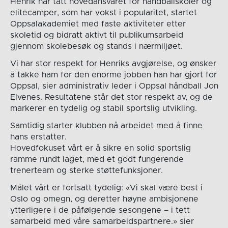
Henrik har tatt hovedansvaret for håndballskoler og
elitecamper, som har vokst i popularitet, startet
Oppsalakademiet med faste aktiviteter etter
skoletid og bidratt aktivt til publikumsarbeid
gjennom skolebesøk og stands i nærmiljøet.
Vi har stor respekt for Henriks avgjørelse, og ønsker
å takke ham for den enorme jobben han har gjort for
Oppsal, sier administrativ leder i Oppsal håndball Jon
Elvenes. Resultatene står det stor respekt av, og de
markerer en tydelig og stabil sportslig utvikling.
Samtidig starter klubben nå arbeidet med å finne
hans erstatter.
Hovedfokuset vårt er å sikre en solid sportslig
ramme rundt laget, med et godt fungerende
trenerteam og sterke støttefunksjoner.
Målet vårt er fortsatt tydelig: «Vi skal være best i
Oslo og omegn, og deretter høyne ambisjonene
ytterligere i de påfølgende sesongene – i tett
samarbeid med våre samarbeidspartnere.» sier