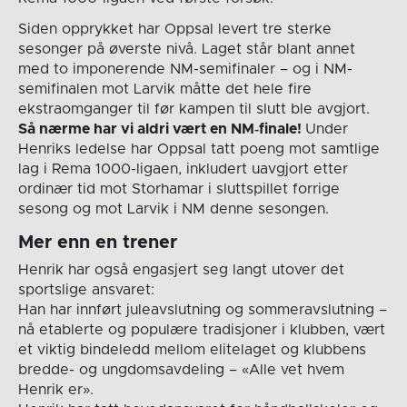
Siden opprykket har Oppsal levert tre sterke
sesonger på øverste nivå. Laget står blant annet
med to imponerende NM-semifinaler – og i NM-
semifinalen mot Larvik måtte det hele fire
ekstraomganger til før kampen til slutt ble avgjort.
Så nærme har vi aldri vært en NM‑finale!
Under
Henriks ledelse har Oppsal tatt poeng mot samtlige
lag i Rema 1000-ligaen, inkludert uavgjort etter
ordinær tid mot Storhamar i sluttspillet forrige
sesong og mot Larvik i NM denne sesongen.
Mer enn en trener
Henrik har også engasjert seg langt utover det
sportslige ansvaret:
Han har innført juleavslutning og sommeravslutning –
nå etablerte og populære tradisjoner i klubben, vært
et viktig bindeledd mellom elitelaget og klubbens
bredde- og ungdomsavdeling – «Alle vet hvem
Henrik er».