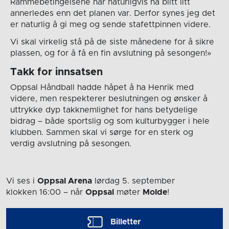
Rammebetingelsene har naturligvis nå blitt litt
annerledes enn det planen var. Derfor synes jeg det
er naturlig å gi meg og sende stafettpinnen videre.
Vi skal virkelig stå på de siste månedene for å sikre
plassen, og for å få en fin avslutning på sesongen!»
Takk for innsatsen
Oppsal Håndball hadde håpet å ha Henrik med
videre, men respekterer beslutningen og ønsker å
uttrykke dyp takknemlighet for hans betydelige
bidrag – både sportslig og som kulturbygger i hele
klubben. Sammen skal vi sørge for en sterk og
verdig avslutning på sesongen.
Vi ses i
Oppsal Arena
lørdag 5. september
klokken 16:00
– når
Oppsal
møter
Molde
!
Billetter