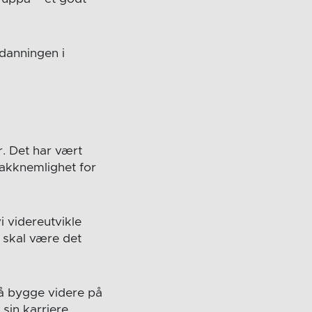
danningen i
r. Det har vært
takknemlighet for
i videreutvikle
i skal være det
m å bygge videre på
sin karriere.