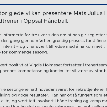
tor glede vi kan presentere Mats Julius
trener i Oppsal Håndball.
 informerte for tre uker siden om at han gir seg etter
 den gang gjennomført en grundig prosess for å finne 
r internt – og vi er svært tilfredse med å ha kommet ti
e for kommende sesong.
ært positivt at Vigdis Holmeset fortsetter i trenerteam
og hennes kompetanse og kontinuitet vil være av stor b
 fire sesongene hatt hovedansvaret for rekruttjentene,
utvikling og gode resultater. Han har også fungert som e
elite, og vært tett involvert i både trening og kamp m
rmed kontinuitet og kjente relasjoner inn mot spillerg