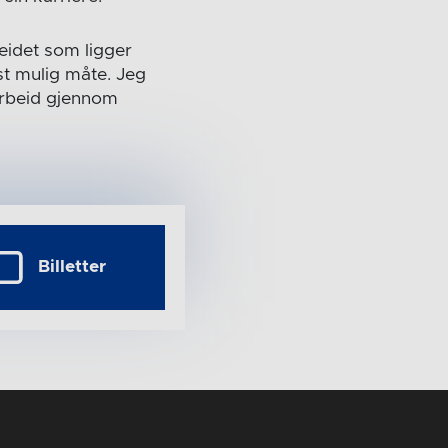
beidet som ligger
st mulig måte. Jeg
marbeid gjennom
Billetter