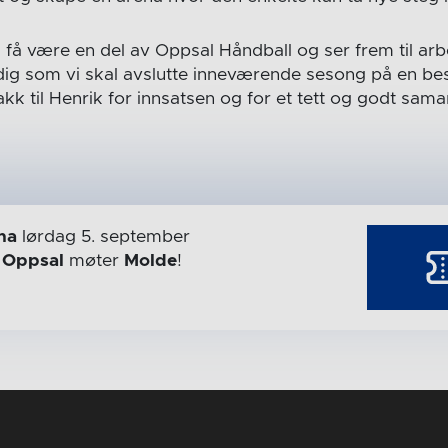
å få være en del av Oppsal Håndball og ser frem til ar
dig som vi skal avslutte inneværende sesong på en be
takk til Henrik for innsatsen og for et tett og godt sa
na
lørdag 5. september
r
Oppsal
møter
Molde
!