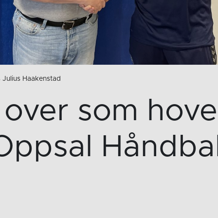
 Julius Haakenstad
 over som hove
Oppsal Håndbal