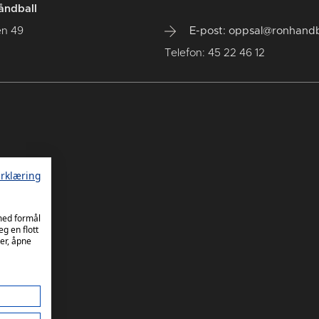
åndball
en 49
E-post: oppsal@ronhandb
Telefon: 45 22 46 12
rklæring
 med formål
eg en flott
er, åpne