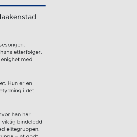
 Haakenstad
 sesongen.
hans etterfølger.
l enighet med
et. Hun er en
etydning i det
 hvor han har
t viktig bindeledd
ed elitegruppen.
ruppa – et godt