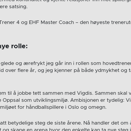
ere satsing.
Trener 4 og EHF Master Coach – den høyeste trenerut
ye rolle:
 glede og ærefrykt jeg går inn i rollen som hovedtrene
eid over flere år, og jeg kjenner på både ydmykhet og 
frem til å jobbe tett sammen med Vigdis. Sammen skal v
e Oppsal som utviklingsmiljø. Ambisjonen er tydelig: V
miljøet for håndballspillere i Oslo og omegn.
 tatt betydelige steg de siste årene. Nå handler det o
 og skape en arena hvor den enkelte kan ta nye steg i 